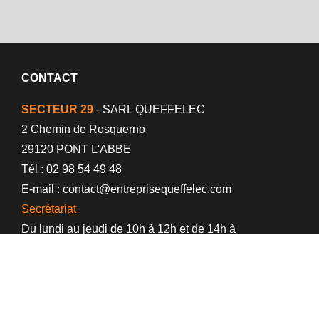
CONTACT
SECTEUR 29
- SARL QUEFFELEC
2 Chemin de Rosquerno
29120 PONT L'ABBE
Tél : 02 98 54 49 48
E-mail : contact@entreprisequeffelec.com
Secrétariat
Du lundi au jeudi de 10h à 12h et de 14h à
17h30. Le vendredi de 9h à 12h.
Showroom
Du lundi au jeudi de 14h à 17h. Le vendredi de
9h à 12h.