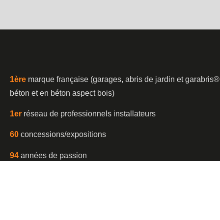
1è
re
marque française (garages, abris de jardin et garabris®
béton et en béton aspect bois)
1er
réseau de professionnels installateurs
60
concessions/expositions
94
années de passion
120
techniciens conseils
350
professionnels agréés
402 000
réalisations sur toute la France.